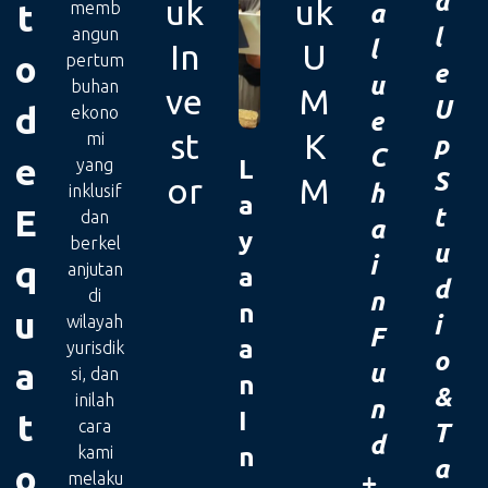
a
uk
uk
t
memb
a
l
angun
l
In
U
o
pertum
e
u
buhan
ve
M
U
d
ekono
e
st
K
mi
p
C
e
yang
L
S
or
M
h
inklusif
a
E
t
dan
a
y
berkel
u
i
q
anjutan
a
d
di
n
n
u
i
wilayah
F
a
yurisdik
o
a
u
si, dan
n
&
inilah
n
t
I
cara
T
d
kami
n
a
o
melaku