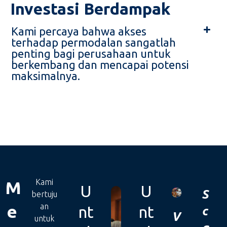
Investasi Berdampak
Kami percaya bahwa akses
terhadap permodalan sangatlah
penting bagi perusahaan untuk
berkembang dan mencapai potensi
maksimalnya.
Kami
M
U
U
S
bertuju
e
an
nt
nt
c
V
untuk