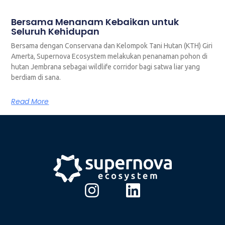
Bersama Menanam Kebaikan untuk
Seluruh Kehidupan
Bersama dengan Conservana dan Kelompok Tani Hutan (KTH) Giri
Amerta, Supernova Ecosystem melakukan penanaman pohon di
hutan Jembrana sebagai wildlife corridor bagi satwa liar yang
berdiam di sana.
Read More
I
L
n
i
s
n