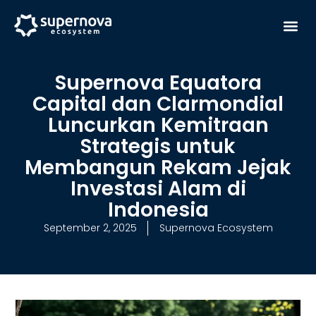
Lewati
Me
ke
konten
Bahasa Indonesia
Supernova Equatora
Capital dan Clarmondial
Luncurkan Kemitraan
Strategis untuk
Membangun Rekam Jejak
Investasi Alam di
Indonesia
September 2, 2025
Supernova Ecosystem