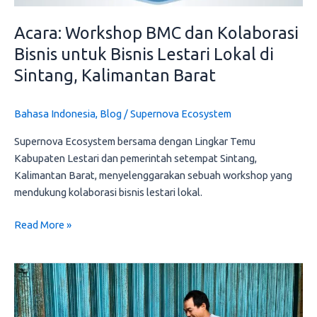
Sintang,
Kalimantan
Acara: Workshop BMC dan Kolaborasi
Barat
Bisnis untuk Bisnis Lestari Lokal di
Sintang, Kalimantan Barat
Bahasa Indonesia
,
Blog
/
Supernova Ecosystem
Supernova Ecosystem bersama dengan Lingkar Temu
Kabupaten Lestari dan pemerintah setempat Sintang,
Kalimantan Barat, menyelenggarakan sebuah workshop yang
mendukung kolaborasi bisnis lestari lokal.
Read More »
Semarak
komoditas
lestari